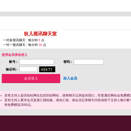
您即将进入 [
狄儿视讯聊天室
]
一对多视讯聊天 : 每分钟
8
点
一对一视讯聊天 : 每分钟
30
点
使用会员身份进入
帐号 :
密码 :
验证码 :
加入会员
若有主持人提供别站网址拉您到别网站，请将聊天记录提供我们，经查属实网站会免费赠送
若有主持人要求会员直接汇钱给她，请勿汇钱，请会员记录聊天内容或留下主持人银行帐
将免费赠送2000点。