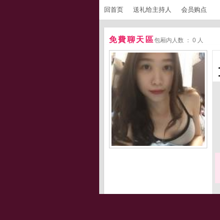
回首页
送礼给主持人
会员购点
免費聊天區
包厢内人数 ： 0 人