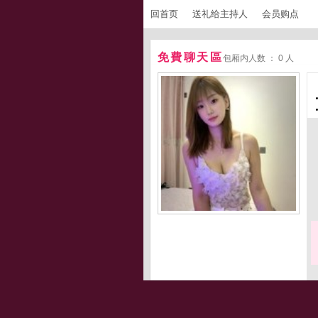
回首页
送礼给主持人
会员购点
免費聊天區
包厢内人数 ： 0 人