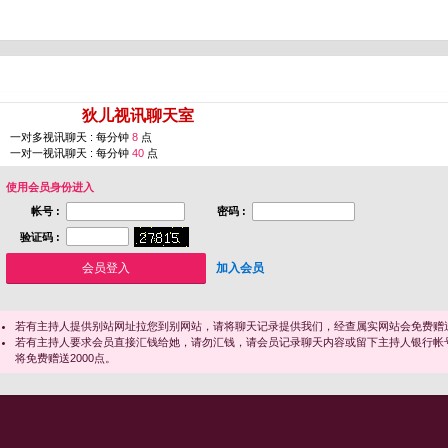
您即将进入 [
狄儿视讯聊天室
]
一对多视讯聊天 : 每分钟
8
点
一对一视讯聊天 : 每分钟
40
点
使用会员身份进入
帐号 :
密码 :
验证码 :
加入会员
若有主持人提供别站网址拉您到别网站，请将聊天记录提供我们，经查属实网站会免费赠送
若有主持人要求会员直接汇钱给她，请勿汇钱，请会员记录聊天内容或留下主持人银行帐
将免费赠送2000点。