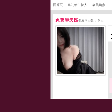
回首页
送礼给主持人
会员购点
免費聊天區
包厢内人数 ： 0 人