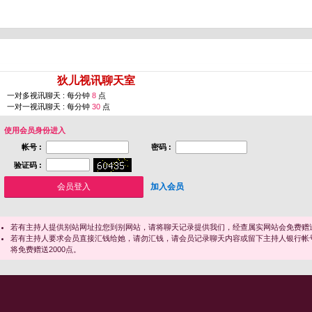
您即将进入 [
狄儿视讯聊天室
]
一对多视讯聊天 : 每分钟
8
点
一对一视讯聊天 : 每分钟
30
点
使用会员身份进入
帐号 :
密码 :
验证码 :
加入会员
若有主持人提供别站网址拉您到别网站，请将聊天记录提供我们，经查属实网站会免费赠送
若有主持人要求会员直接汇钱给她，请勿汇钱，请会员记录聊天内容或留下主持人银行帐
将免费赠送2000点。