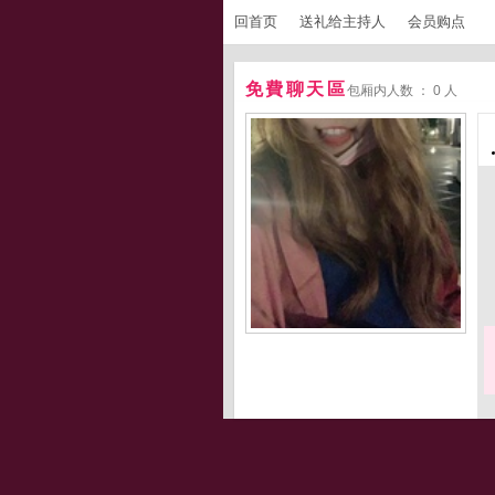
回首页
送礼给主持人
会员购点
免費聊天區
包厢内人数 ： 0 人