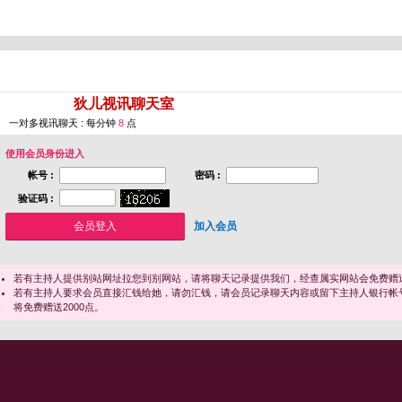
您即将进入 [
狄儿视讯聊天室
]
一对多视讯聊天 : 每分钟
8
点
使用会员身份进入
帐号 :
密码 :
验证码 :
加入会员
若有主持人提供别站网址拉您到别网站，请将聊天记录提供我们，经查属实网站会免费赠送
若有主持人要求会员直接汇钱给她，请勿汇钱，请会员记录聊天内容或留下主持人银行帐
将免费赠送2000点。