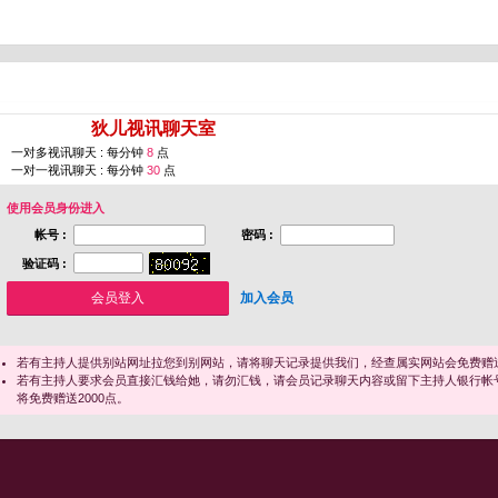
您即将进入 [
狄儿视讯聊天室
]
一对多视讯聊天 : 每分钟
8
点
一对一视讯聊天 : 每分钟
30
点
使用会员身份进入
帐号 :
密码 :
验证码 :
加入会员
若有主持人提供别站网址拉您到别网站，请将聊天记录提供我们，经查属实网站会免费赠送
若有主持人要求会员直接汇钱给她，请勿汇钱，请会员记录聊天内容或留下主持人银行帐
将免费赠送2000点。