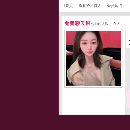
回首页
送礼给主持人
会员购点
免費聊天區
包厢内人数 ： 0 人