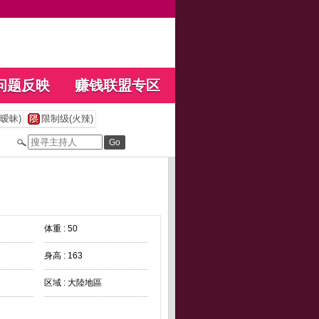
问题反映
赚钱联盟专区
暧昧)
限制级(火辣)
体重 : 50
身高 : 163
区域 : 大陸地區