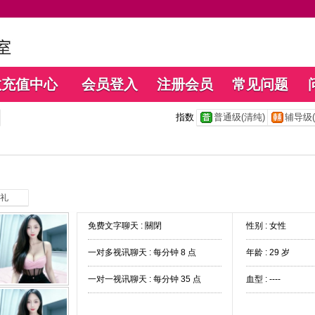
数充值中心
会员登入
注册会员
常见问题
指数
普通级(清纯)
辅导级(
礼
免费文字聊天 :
關閉
性别 : 女性
一对多视讯聊天 :
每分钟 8 点
年龄 : 29 岁
一对一视讯聊天 :
每分钟 35 点
血型 : ----