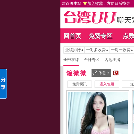
建议将本站
加入收藏
，方便日后找寻
回首页
免费专区
点
业绩排行
一对多收费
一对一收费
全部在線
台妹专区
內地主播
鐘微微
休息中
免費視訊
进入包厢
送