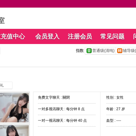
数充值中心
会员登入
注册会员
常见问题
指数
普通级(清纯)
辅导级(
礼
免费文字聊天 :
關閉
性别 : 女性
一对多视讯聊天 :
每分钟 8 点
年龄 : 27 岁
一对一视讯聊天 :
每分钟 40 点
血型 : ----