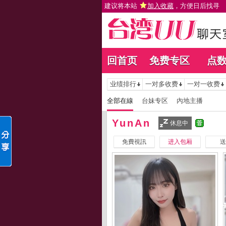
建议将本站
加入收藏
，方便日后找寻
回首页
免费专区
点
业绩排行
一对多收费
一对一收费
全部在線
台妹专区
內地主播
YunAn
休息中
免費視訊
进入包厢
送