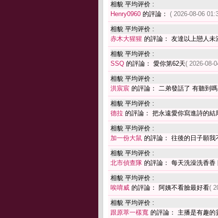
相貌 平均评价 :
Henry0960
的評論：
( 2026-08-06 01:
相貌 平均评价 :
赤木大猩猩
的評論： 友達以上戀人未
相貌 平均评价 :
SSQ
的評論： 愛你第62天
( 2026-08-0
相貌 平均评价 :
洪宸宸
的評論： 二弟發話了 有聽到
相貌 平均评价 :
德拉
的評論： 把永遠愛你寫進詩的結
相貌 平均评价 :
加一份大鼠
的評論： 往後的日子願我
相貌 平均评价 :
北市偵查隊
的評論： 每天洗澡洗香香
相貌 平均评价 :
唉唷威
的評論： 阿姨不看臉最好看
( 2
相貌 平均评价 :
跟原萃一樣寬
的評論： 主播是有趣的