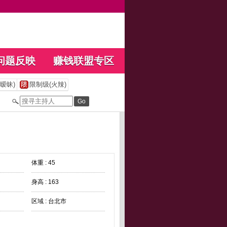
问题反映
赚钱联盟专区
暧昧)
限制级(火辣)
体重 : 45
身高 : 163
区域 : 台北市