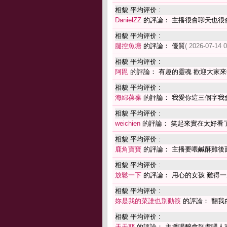
相貌 平均评价 :
DanielZZ
的評論： 主播很會聊天也很
相貌 平均评价 :
腿控魚塘
的評論： 優質
( 2026-07-14 0
相貌 平均评价 :
阿毘
的評論： 有趣的靈魂 歡迎大家
相貌 平均评价 :
海綿葆葆
的評論： 我愛你這三個字我
相貌 平均评价 :
weichien
的評論： 笑起來實在太好看
相貌 平均评价 :
鹿角寶寶
的評論： 主播要喂鹹酥雞後
相貌 平均评价 :
放鬆一下
的評論： 用心的女孩 難得一
相貌 平均评价 :
妳是我的菜誰也別動筷
的評論： 翻我
相貌 平均评价 :
天天耶
的評論： 主播喝醉會到處喂人