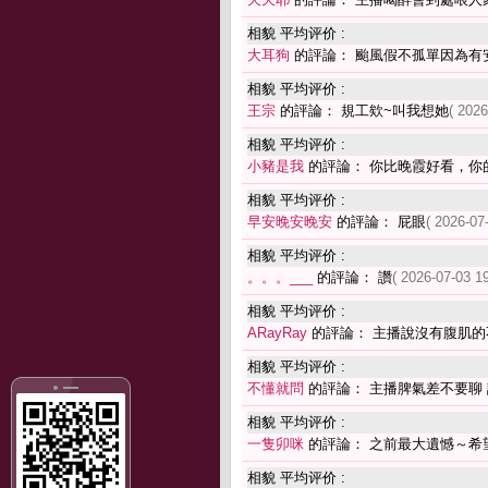
相貌 平均评价 :
大耳狗
的評論： 颱風假不孤單因為有
相貌 平均评价 :
王宗
的評論： 規工欸~叫我想她
( 2026
相貌 平均评价 :
小豬是我
的評論： 你比晚霞好看，你
相貌 平均评价 :
早安晚安晚安
的評論： 屁眼
( 2026-07
相貌 平均评价 :
。。。___
的評論： 讚
( 2026-07-03 19
相貌 平均评价 :
ARayRay
的評論： 主播說沒有腹肌的
相貌 平均评价 :
不懂就問
的評論： 主播脾氣差不要聊
相貌 平均评价 :
一隻卯咪
的評論： 之前最大遺憾～希
相貌 平均评价 :