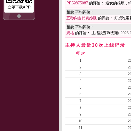
PP59875987
的評論： 這女的很壞，
立即下载APP
相貌 平均评价 :
五秒內走代表妳醜
的評論： 好想吃兩
相貌 平均评价 :
奶祐
的評論： 主播說要剃光頭
( 2026-
主持人最近30次上线记录
项 次
1
2
2
2
3
2
4
2
5
2
6
2
7
2
8
2
9
2
10
2
11
2