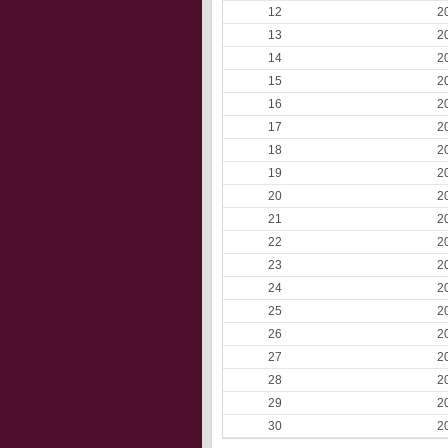
12
2
13
2
14
2
15
2
16
2
17
2
18
2
19
2
20
2
21
2
22
2
23
2
24
2
25
2
26
2
27
2
28
2
29
2
30
2